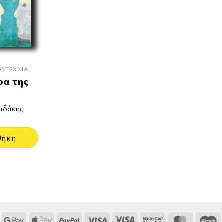
ΓΟΤΕΧΝΊΑ
ρα της
ριδάκης
θήκη
Google
Apple
PayPal
Visa
Visa
MasterCard
MasterCa
M