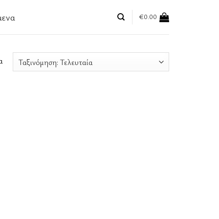
μενα
€
0.00
Sorted
α
by
latest