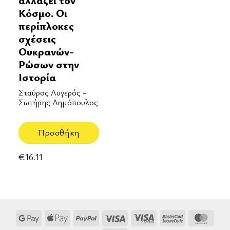
αλλάζει τον
Κόσμο. Οι
περίπλοκες
σχέσεις
Ουκρανών-
Ρώσων στην
Ιστορία
Σταύρος Λυγερός -
Σωτήρης Δημόπουλος
Προσθήκη
€
16.11
Google
Apple
PayPal
Visa
Visa
MasterCard
Mast
Pay
Pay
Electron
2