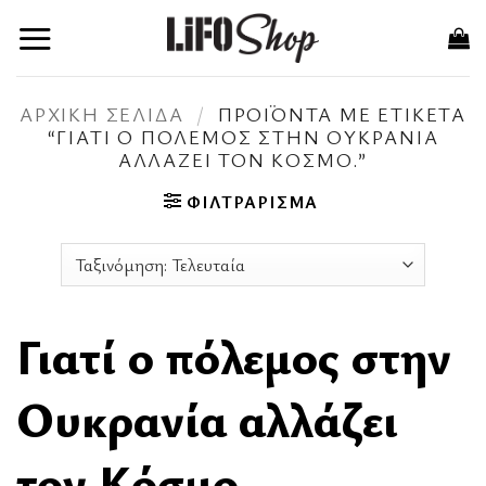
Μετάβαση
στο
περιεχόμενο
ΑΡΧΙΚΉ ΣΕΛΊΔΑ
/
ΠΡΟΪΌΝΤΑ ΜΕ ΕΤΙΚΈΤΑ
“ΓΙΑΤΊ Ο ΠΌΛΕΜΟΣ ΣΤΗΝ ΟΥΚΡΑΝΊΑ
ΑΛΛΆΖΕΙ ΤΟΝ ΚΌΣΜΟ.”
ΦΙΛΤΡΆΡΙΣΜΑ
Γιατί ο πόλεμος στην
Ουκρανία αλλάζει
τον Κόσμο.