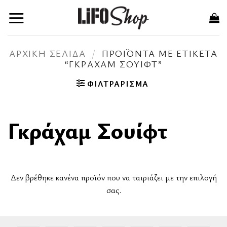
Μετάβαση
στο
περιεχόμενο
ΑΡΧΙΚΉ ΣΕΛΊΔΑ
/
ΠΡΟΪΌΝΤΑ ΜΕ ΕΤΙΚΈΤΑ
“ΓΚΡΆΧΑΜ ΣΟΥΊΦΤ”
ΦΙΛΤΡΆΡΙΣΜΑ
Γκράχαμ Σουίφτ
Δεν βρέθηκε κανένα προϊόν που να ταιριάζει με την επιλογή
σας.