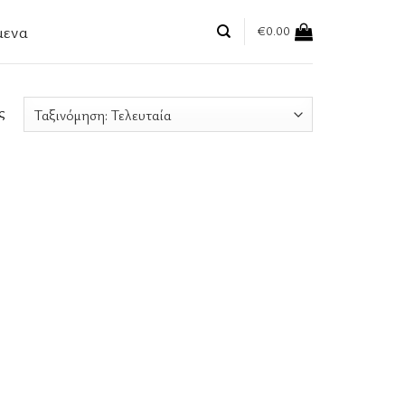
μενα
€
0.00
ς