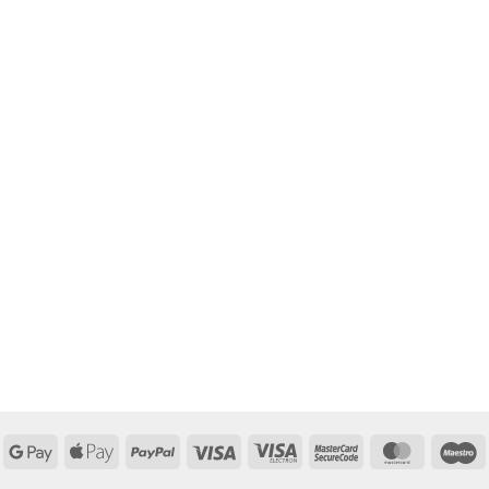
Google
Apple
PayPal
Visa
Visa
MasterCard
MasterCa
M
Pay
Pay
Electron
2