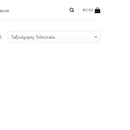
μενα
€
0.00
ς