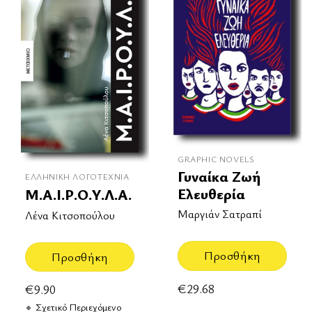
GRAPHIC NOVELS
Γυναίκα Ζωή
ΕΛΛΗΝΙΚΉ ΛΟΓΟΤΕΧΝΊΑ
Ελευθερία
Μ.Α.Ι.Ρ.Ο.Υ.Λ.Α.
Μαργιάν Σατραπί
Λένα Κιτσοπούλου
Προσθήκη
Προσθήκη
€
29.68
€
9.90
Σχετικό Περιεχόμενο