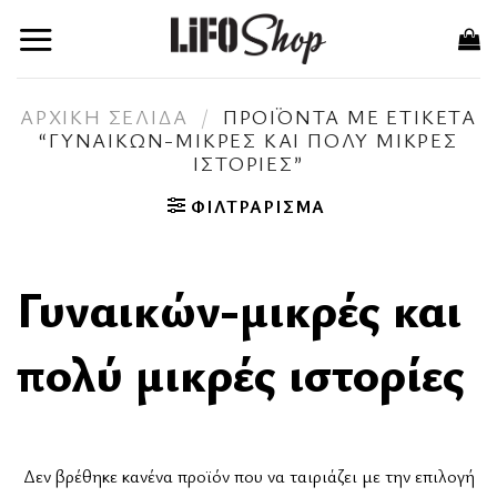
Skip
to
content
ΑΡΧΙΚΉ ΣΕΛΊΔΑ
/
ΠΡΟΪΌΝΤΑ ΜΕ ΕΤΙΚΈΤΑ
“ΓΥΝΑΙΚΏΝ-ΜΙΚΡΈΣ ΚΑΙ ΠΟΛΎ ΜΙΚΡΈΣ
ΙΣΤΟΡΊΕΣ”
ΦΙΛΤΡΆΡΙΣΜΑ
Γυναικών-μικρές και
πολύ μικρές ιστορίες
Δεν βρέθηκε κανένα προϊόν που να ταιριάζει με την επιλογή