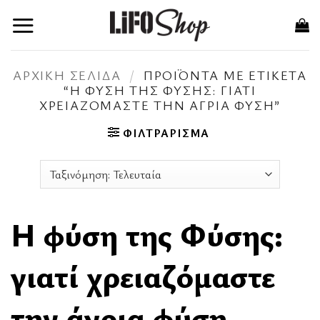
Μετάβαση
στο
περιεχόμενο
ΑΡΧΙΚΉ ΣΕΛΊΔΑ
/
ΠΡΟΪΌΝΤΑ ΜΕ ΕΤΙΚΈΤΑ
“H ΦΎΣΗ ΤΗΣ ΦΎΣΗΣ: ΓΙΑΤΊ
ΧΡΕΙΑΖΌΜΑΣΤΕ ΤΗΝ ΆΓΡΙΑ ΦΎΣΗ”
ΦΙΛΤΡΆΡΙΣΜΑ
H φύση της Φύσης:
γιατί χρειαζόμαστε
την άγρια φύση