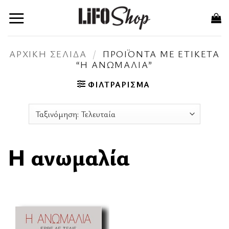
Μετάβαση
στο
περιεχόμενο
ΑΡΧΙΚΉ ΣΕΛΊΔΑ
/
ΠΡΟΪΌΝΤΑ ΜΕ ΕΤΙΚΈΤΑ
“Η ΑΝΩΜΑΛΊΑ”
ΦΙΛΤΡΆΡΙΣΜΑ
Η ανωμαλία