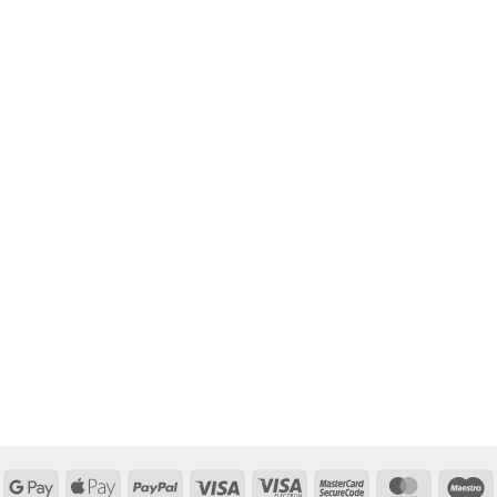
Google
Apple
PayPal
Visa
Visa
MasterCard
MasterCa
M