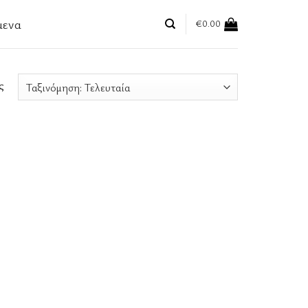
μενα
€
0.00
ς