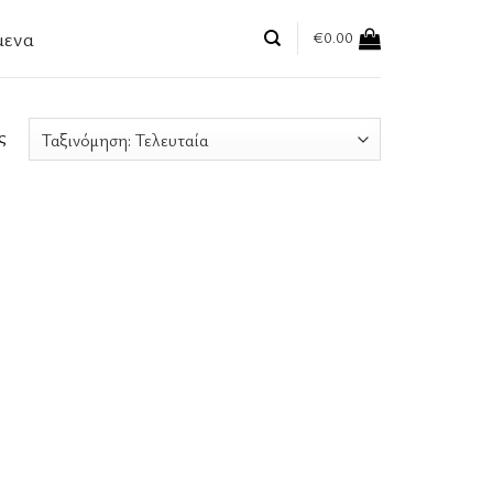
μενα
€
0.00
ς