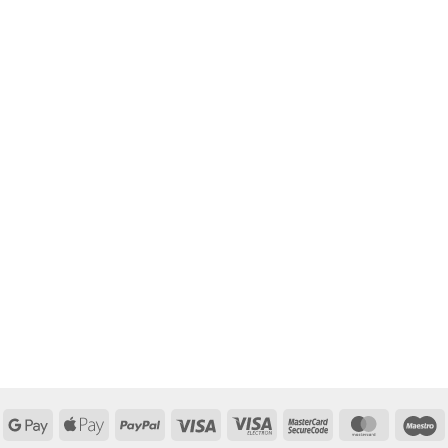
Google
Apple
PayPal
Visa
Visa
MasterCard
MasterCa
M
Pay
Pay
Electron
2