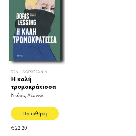
ΞΈΝΗ ΛΟΓΟΤΕΧΝΊΑ
Η καλή
τρομοκράτισσα
Ντόρις Λέσινγκ
Προσθήκη
€
22.20