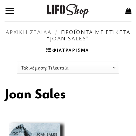
Μετάβαση
στο
περιεχόμενο
ΑΡΧΙΚΉ ΣΕΛΊΔΑ
/
ΠΡΟΪΌΝΤΑ ΜΕ ΕΤΙΚΈΤΑ
“JOAN SALES”
ΦΙΛΤΡΆΡΙΣΜΑ
Joan Sales