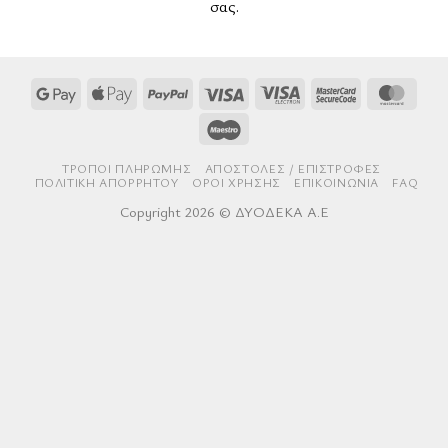
σας.
Google
Apple
PayPal
Visa
Visa
MasterCard
Mast
Pay
Pay
Electron
2
Maestro
ΤΡΌΠΟΙ ΠΛΗΡΩΜΉΣ
AΠΟΣΤΟΛΈΣ / ΕΠΙΣΤΡΟΦΈΣ
ΠΟΛΙΤΙΚΉ ΑΠΟΡΡΉΤΟΥ
ΌΡΟΙ ΧΡΉΣΗΣ
ΕΠΙΚΟΙΝΩΝΊΑ
FAQ
Copyright 2026 © ΔΥΟΔΕΚΑ Α.Ε