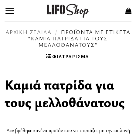
Μετάβαση
στο
περιεχόμενο
ΑΡΧΙΚΉ ΣΕΛΊΔΑ
/
ΠΡΟΪΌΝΤΑ ΜΕ ΕΤΙΚΈΤΑ
“ΚΑΜΙΆ ΠΑΤΡΊΔΑ ΓΙΑ ΤΟΥΣ
ΜΕΛΛΟΘΆΝΑΤΟΥΣ”
ΦΙΛΤΡΆΡΙΣΜΑ
Καμιά πατρίδα για
τους μελλοθάνατους
Δεν βρέθηκε κανένα προϊόν που να ταιριάζει με την επιλογή