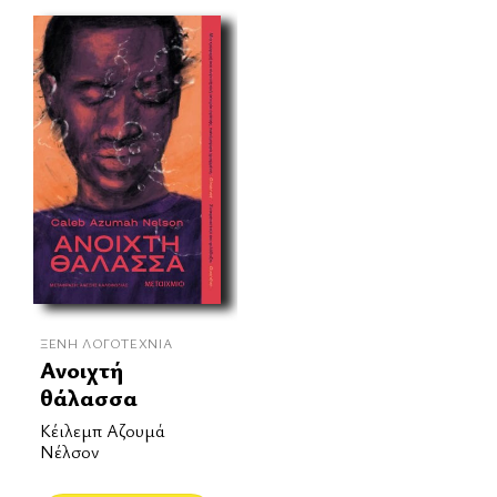
ΞΈΝΗ ΛΟΓΟΤΕΧΝΊΑ
Ανοιχτή
θάλασσα
Κέιλεμπ Αζουμά
Νέλσον