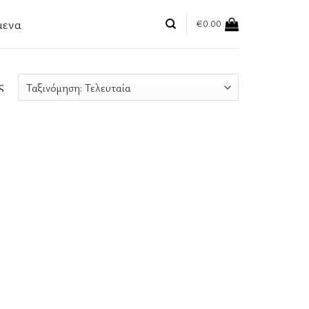
μενα
€
0.00
ς