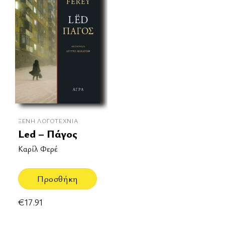
ΞΈΝΗ ΛΟΓΟΤΕΧΝΊΑ
Led – Πάγος
Καρίλ Φερέ
Προσθήκη
€
17.91