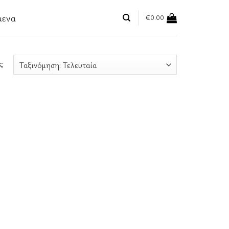
μενα
€
0.00
ς