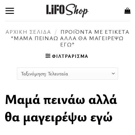
Μετάβαση
στο
περιεχόμενο
ΑΡΧΙΚΉ ΣΕΛΊΔΑ
/
ΠΡΟΪΌΝΤΑ ΜΕ ΕΤΙΚΈΤΑ
“ΜΑΜΆ ΠΕΙΝΆΩ ΑΛΛΆ ΘΑ ΜΑΓΕΙΡΈΨΩ
ΕΓΏ”
ΦΙΛΤΡΆΡΙΣΜΑ
Μαμά πεινάω αλλά
θα μαγειρέψω εγώ