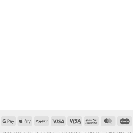
Google
Apple
PayPal
Visa
Visa
MasterCard
MasterCa
M
Pay
Pay
Electron
2
AΠΟΣΤΟΛΈΣ / ΕΠΙΣΤΡΟΦΈΣ
ΠΟΛΙΤΙΚΉ ΑΠΟΡΡΉΤΟΥ
ΌΡΟΙ ΧΡΉΣΗΣ