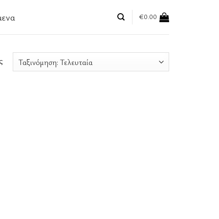
μενα
€
0.00
ς