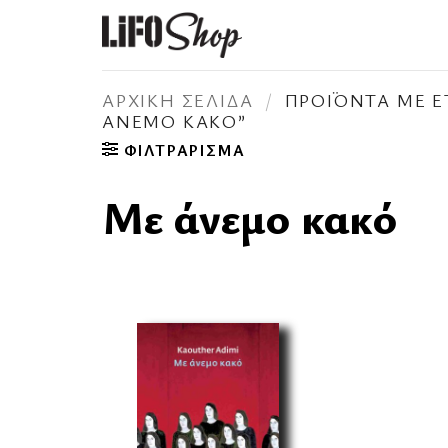
Μετάβαση
στο
περιεχόμενο
ΑΡΧΙΚΉ ΣΕΛΊΔΑ
/
ΠΡΟΪΌΝΤΑ ΜΕ Ε
ΆΝΕΜΟ ΚΑΚΌ”
ΦΙΛΤΡΆΡΙΣΜΑ
Με άνεμο κακό