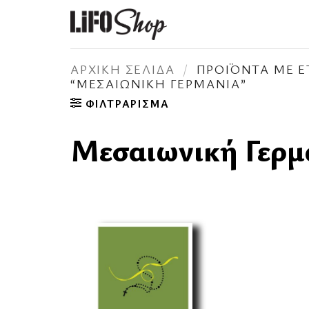
Μετάβαση
στο
περιεχόμενο
ΑΡΧΙΚΉ ΣΕΛΊΔΑ
/
ΠΡΟΪΌΝΤΑ ΜΕ Ε
“ΜΕΣΑΙΩΝΙΚΉ ΓΕΡΜΑΝΊΑ”
ΦΙΛΤΡΆΡΙΣΜΑ
Μεσαιωνική Γερμ