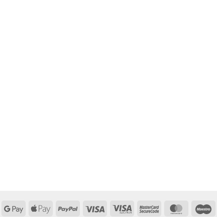
Google
Apple
PayPal
Visa
Visa
MasterCard
MasterCa
M