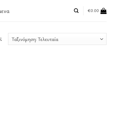
μενα
€
0.00
ς