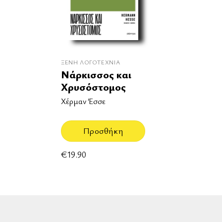
ΞΈΝΗ ΛΟΓΟΤΕΧΝΊΑ
Νάρκισσος και
Χρυσόστομος
Χέρμαν Έσσε
Προσθήκη
€
19.90