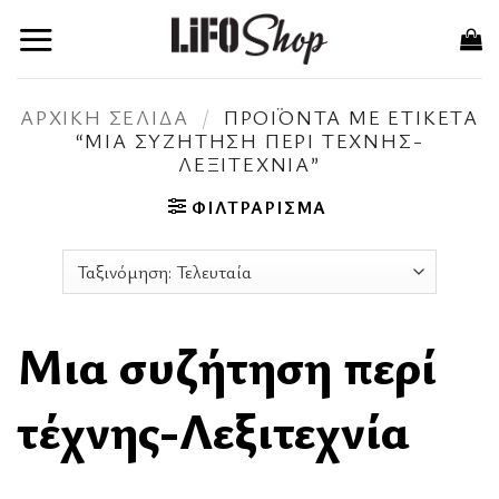
Μετάβαση
στο
περιεχόμενο
ΑΡΧΙΚΉ ΣΕΛΊΔΑ
/
ΠΡΟΪΌΝΤΑ ΜΕ ΕΤΙΚΈΤΑ
“ΜΙΑ ΣΥΖΉΤΗΣΗ ΠΕΡΊ ΤΈΧΝΗΣ-
ΛΕΞΙΤΕΧΝΊΑ”
ΦΙΛΤΡΆΡΙΣΜΑ
Μια συζήτηση περί
τέχνης-Λεξιτεχνία