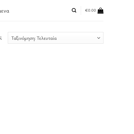
μενα
€
0.00
ς