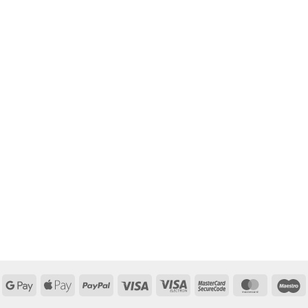
Google
Apple
PayPal
Visa
Visa
MasterCard
MasterCa
M
Pay
Pay
Electron
2