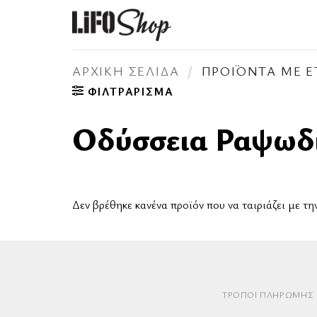
Μετάβαση
στο
περιεχόμενο
ΑΡΧΙΚΉ ΣΕΛΊΔΑ
/
ΠΡΟΪΌΝΤΑ ΜΕ ΕΤ
ΦΙΛΤΡΆΡΙΣΜΑ
Οδύσσεια Ραψωδ
Δεν βρέθηκε κανένα προϊόν που να ταιριάζει με τη
ΤΡΌΠΟΙ ΠΛΗΡΩΜΉΣ