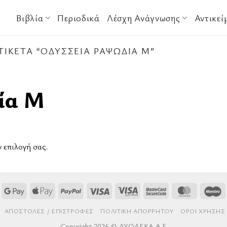
Βιβλία
Περιοδικά
Λέσχη Ανάγνωσης
Αντικεί
ΙΚΈΤΑ “ΟΔΎΣΣΕΙΑ ΡΑΨΩΔΊΑ Μ”
ία Μ
ν επιλογή σας.
Google
Apple
PayPal
Visa
Visa
MasterCard
MasterCa
M
Pay
Pay
Electron
2
AΠΟΣΤΟΛΈΣ / ΕΠΙΣΤΡΟΦΈΣ
ΠΟΛΙΤΙΚΉ ΑΠΟΡΡΉΤΟΥ
ΌΡΟΙ ΧΡΉΣΗΣ
Copyright 2026 © ΔΥΟΔΕΚΑ Α.Ε