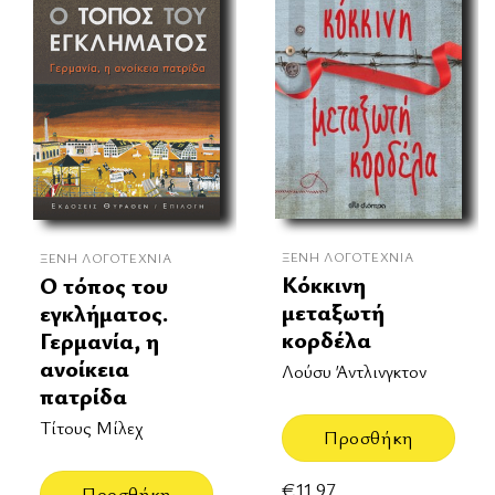
ΞΈΝΗ ΛΟΓΟΤΕΧΝΊΑ
ΞΈΝΗ ΛΟΓΟΤΕΧΝΊΑ
Κόκκινη
Ο τόπος του
μεταξωτή
εγκλήματος.
κορδέλα
Γερμανία, η
ανοίκεια
Λούσυ Άντλινγκτον
πατρίδα
Τίτους Μίλεχ
Προσθήκη
€
11.97
Προσθήκη