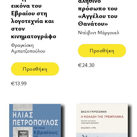
αληθινό
εικόνα του
πρόσωπο του
Εβραίου στη
«Aγγέλου του
λογοτεχνία και
Θανάτου»
στον
Ντέιβιντ Μάργουελ
κινηματογράφο
Φραγκίσκη
Προσθήκη
Αμπατζοπούλου
€
24.30
Προσθήκη
€
13.99