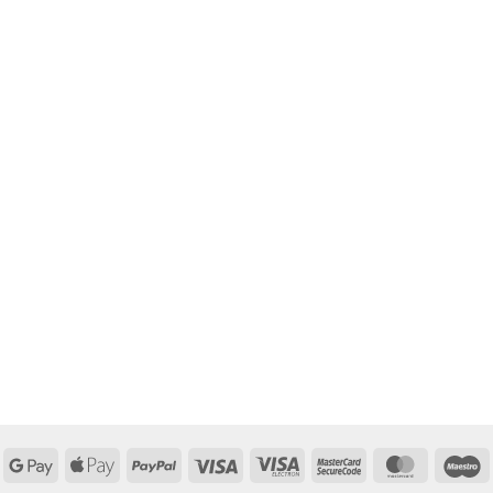
Google
Apple
PayPal
Visa
Visa
MasterCard
MasterCa
M
Pay
Pay
Electron
2