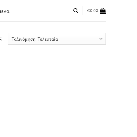
μενα
€
0.00
ς