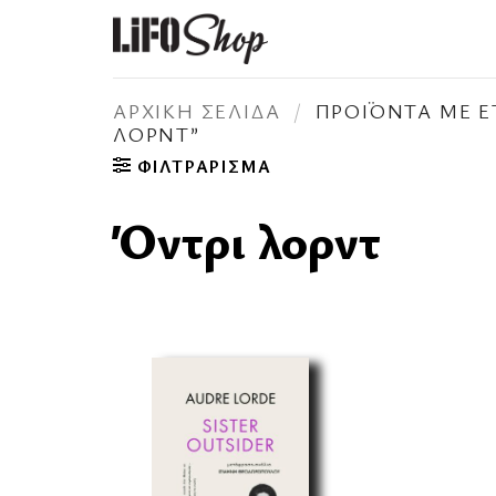
Μετάβαση
στο
περιεχόμενο
ΑΡΧΙΚΉ ΣΕΛΊΔΑ
/
ΠΡΟΪΌΝΤΑ ΜΕ ΕΤ
ΛΟΡΝΤ”
ΦΙΛΤΡΆΡΙΣΜΑ
Όντρι λορντ