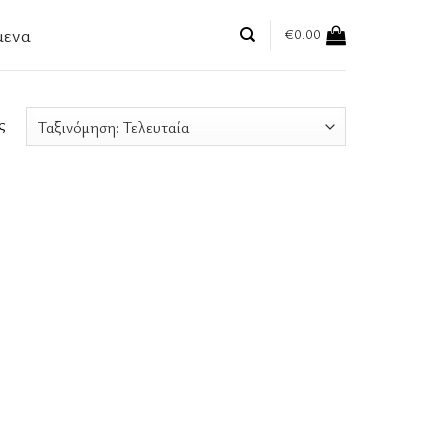
μενα
€
0.00
ς