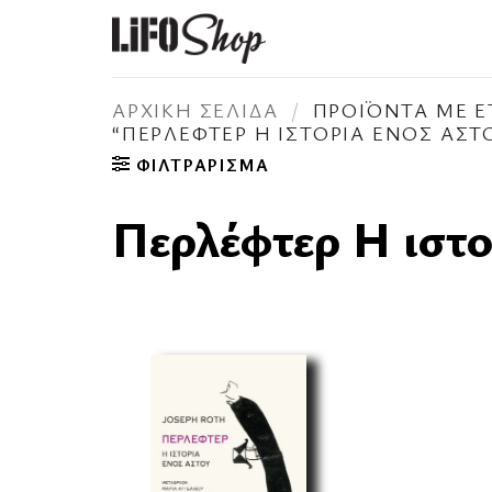
Μετάβαση
στο
περιεχόμενο
ΑΡΧΙΚΉ ΣΕΛΊΔΑ
/
ΠΡΟΪΌΝΤΑ ΜΕ Ε
“ΠΕΡΛΈΦΤΕΡ Η ΙΣΤΟΡΊΑ ΕΝΌΣ ΑΣΤ
ΦΙΛΤΡΆΡΙΣΜΑ
Περλέφτερ Η ιστο