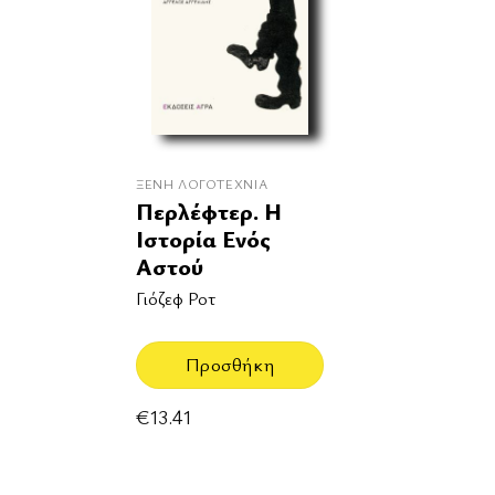
ΞΈΝΗ ΛΟΓΟΤΕΧΝΊΑ
Περλέφτερ. Η
Ιστορία Ενός
Αστού
Γιόζεφ Ροτ
Προσθήκη
€
13.41