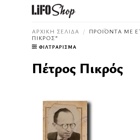
Μετάβαση
στο
περιεχόμενο
ΑΡΧΙΚΉ ΣΕΛΊΔΑ
/
ΠΡΟΪΌΝΤΑ ΜΕ Ε
ΠΙΚΡΌΣ”
ΦΙΛΤΡΆΡΙΣΜΑ
Πέτρος Πικρός