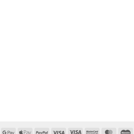
Google
Apple
PayPal
Visa
Visa
MasterCard
MasterCa
M