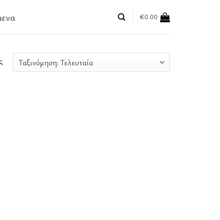
μενα
€
0.00
ς