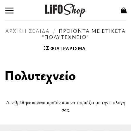
Μετάβαση
στο
περιεχόμενο
ΑΡΧΙΚΉ ΣΕΛΊΔΑ
/
ΠΡΟΪΌΝΤΑ ΜΕ ΕΤΙΚΈΤΑ
“ΠΟΛΥΤΕΧΝΕΊΟ”
ΦΙΛΤΡΆΡΙΣΜΑ
Πολυτεχνείο
Δεν βρέθηκε κανένα προϊόν που να ταιριάζει με την επιλογή
σας.