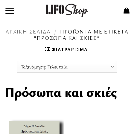
Μετάβαση
στο
περιεχόμενο
ΑΡΧΙΚΉ ΣΕΛΊΔΑ
/
ΠΡΟΪΌΝΤΑ ΜΕ ΕΤΙΚΈΤΑ
“ΠΡΌΣΩΠΑ ΚΑΙ ΣΚΙΈΣ”
ΦΙΛΤΡΆΡΙΣΜΑ
Πρόσωπα και σκιές