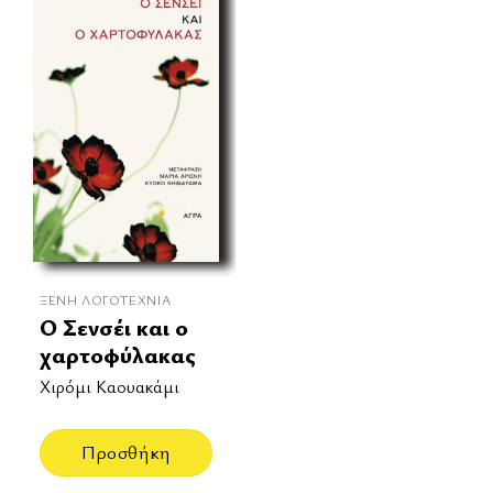
ΞΈΝΗ ΛΟΓΟΤΕΧΝΊΑ
Ο Σενσέι και ο
χαρτοφύλακας
Χιρόμι Καουακάμι
Προσθήκη