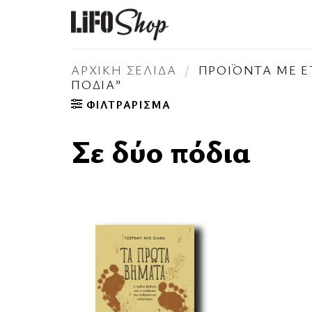
Μετάβαση
στο
περιεχόμενο
ΑΡΧΙΚΉ ΣΕΛΊΔΑ
/
ΠΡΟΪΌΝΤΑ ΜΕ ΕΤ
ΠΌΔΙΑ”
ΦΙΛΤΡΆΡΙΣΜΑ
Σε δύο πόδια