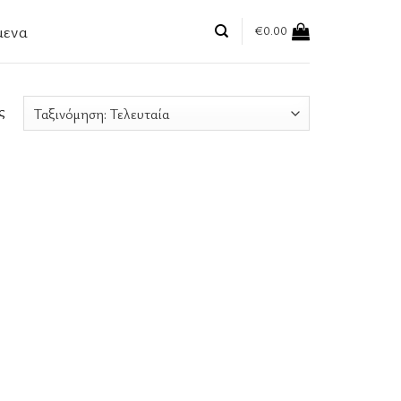
μενα
€
0.00
ς