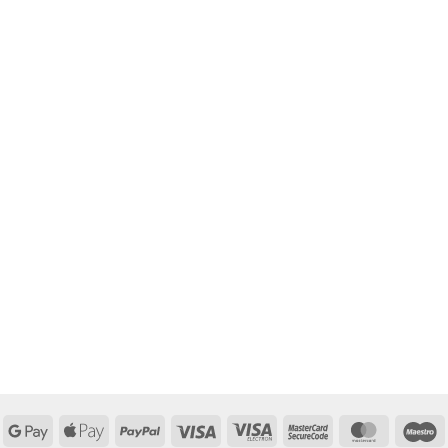
Google
Apple
PayPal
Visa
Visa
MasterCard
MasterCa
M