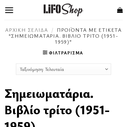
Μετάβαση
στο
περιεχόμενο
ΑΡΧΙΚΉ ΣΕΛΊΔΑ
/
ΠΡΟΪΌΝΤΑ ΜΕ ΕΤΙΚΈΤΑ
“ΣΗΜΕΙΩΜΑΤΆΡΙΑ. ΒΙΒΛΊΟ ΤΡΊΤΟ (1951-
1959)”
ΦΙΛΤΡΆΡΙΣΜΑ
Σημειωματάρια.
Βιβλίο τρίτο (1951-
1959)