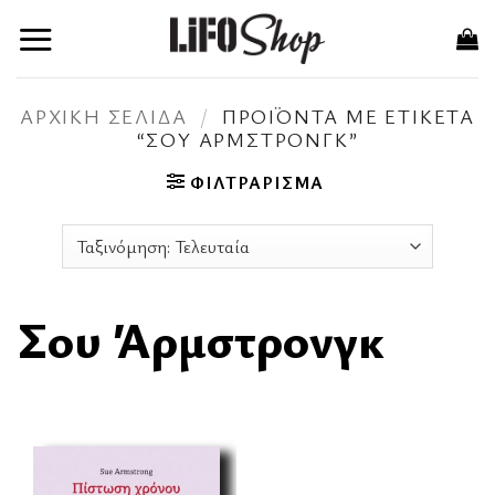
Μετάβαση
στο
περιεχόμενο
ΑΡΧΙΚΉ ΣΕΛΊΔΑ
/
ΠΡΟΪΌΝΤΑ ΜΕ ΕΤΙΚΈΤΑ
“ΣΟΥ ΆΡΜΣΤΡΟΝΓΚ”
ΦΙΛΤΡΆΡΙΣΜΑ
Σου Άρμστρονγκ