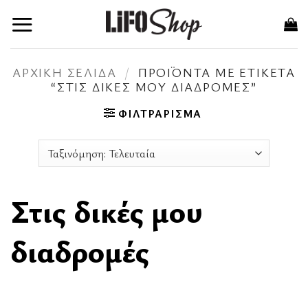
Μετάβαση
στο
περιεχόμενο
ΑΡΧΙΚΉ ΣΕΛΊΔΑ
/
ΠΡΟΪΌΝΤΑ ΜΕ ΕΤΙΚΈΤΑ
“ΣΤΙΣ ΔΙΚΈΣ ΜΟΥ ΔΙΑΔΡΟΜΈΣ”
ΦΙΛΤΡΆΡΙΣΜΑ
Στις δικές μου
διαδρομές