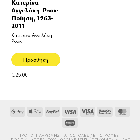
Κατερίνα
Αγγελάκη-Ρουκ:
Ποίηση, 1963-
2011
Κατερίνα Αγγελάκη-
Ρουκ
Προσθήκη
€
25.00
Google
Apple
PayPal
Visa
Visa
MasterCard
Mast
Pay
Pay
Electron
2
Maestro
ΤΡΌΠΟΙ ΠΛΗΡΩΜΉΣ
AΠΟΣΤΟΛΈΣ / ΕΠΙΣΤΡΟΦΈΣ
ΠΟΛΙΤΙΚΉ ΑΠΟΡΡΉΤΟΥ
ΌΡΟΙ ΧΡΉΣΗΣ
ΕΠΙΚΟΙΝΩΝΊΑ
FAQ