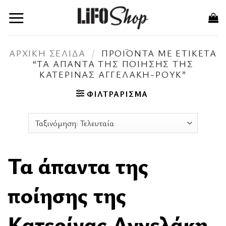
Μετάβαση
στο
περιεχόμενο
ΑΡΧΙΚΉ ΣΕΛΊΔΑ
/
ΠΡΟΪΌΝΤΑ ΜΕ ΕΤΙΚΈΤΑ
“ΤΑ ΆΠΑΝΤΑ ΤΗΣ ΠΟΊΗΣΗΣ ΤΗΣ
ΚΑΤΕΡΊΝΑΣ ΑΓΓΕΛΆΚΗ-ΡΟΥΚ”
ΦΙΛΤΡΆΡΙΣΜΑ
Τα άπαντα της
ποίησης της
Κατερίνας Αγγελάκη-