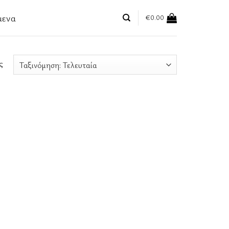
μενα
€
0.00
ς