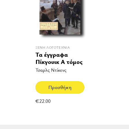
ΞΈΝΗ ΛΟΓΟΤΕΧΝΊΑ
Τα έγγραφα
Πίκγουικ Α τόμος
Τσαρλς Ντίκενς
Προσθήκη
€
22.00