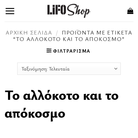
Μετάβαση
στο
περιεχόμενο
ΑΡΧΙΚΉ ΣΕΛΊΔΑ
/
ΠΡΟΪΌΝΤΑ ΜΕ ΕΤΙΚΈΤΑ
“ΤΟ ΑΛΛΌΚΟΤΟ ΚΑΙ ΤΟ ΑΠΌΚΟΣΜΟ”
ΦΙΛΤΡΆΡΙΣΜΑ
Το αλλόκοτο και το
απόκοσμο