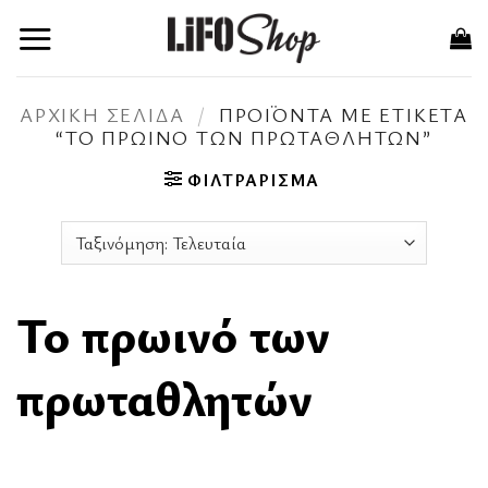
Μετάβαση
στο
περιεχόμενο
ΑΡΧΙΚΉ ΣΕΛΊΔΑ
/
ΠΡΟΪΌΝΤΑ ΜΕ ΕΤΙΚΈΤΑ
“ΤΟ ΠΡΩΙΝΌ ΤΩΝ ΠΡΩΤΑΘΛΗΤΏΝ”
ΦΙΛΤΡΆΡΙΣΜΑ
Το πρωινό των
πρωταθλητών