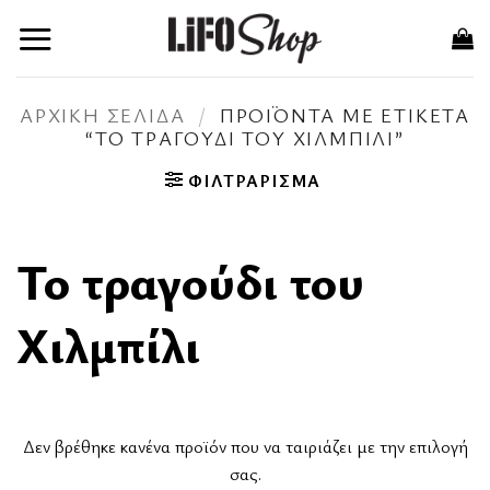
Μετάβαση
στο
περιεχόμενο
ΑΡΧΙΚΉ ΣΕΛΊΔΑ
/
ΠΡΟΪΌΝΤΑ ΜΕ ΕΤΙΚΈΤΑ
“ΤΟ ΤΡΑΓΟΎΔΙ ΤΟΥ ΧΙΛΜΠΊΛΙ”
ΦΙΛΤΡΆΡΙΣΜΑ
Το τραγούδι του
Χιλμπίλι
Δεν βρέθηκε κανένα προϊόν που να ταιριάζει με την επιλογή
σας.