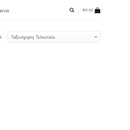
μενα
€
0.00
ς