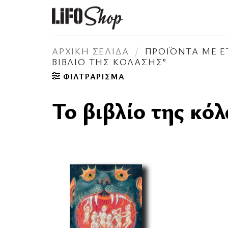
Μετάβαση
στο
περιεχόμενο
ΑΡΧΙΚΉ ΣΕΛΊΔΑ
/
ΠΡΟΪΌΝΤΑ ΜΕ ΕΤ
ΒΙΒΛΊΟ ΤΗΣ ΚΌΛΑΣΗΣ”
ΦΙΛΤΡΆΡΙΣΜΑ
Το βιβλίο της κό