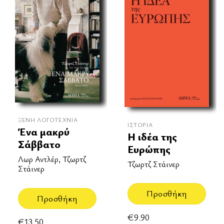
ΞΈΝΗ ΛΟΓΟΤΕΧΝΊΑ
ΙΣΤΟΡΊΑ
Ένα μακρύ
Η ιδέα της
Σάββατο
Ευρώπης
Λωρ Αντλέρ, Τζωρτζ
Τζωρτζ Στάινερ
Στάινερ
Προσθήκη
Προσθήκη
€
9.90
€
13.50