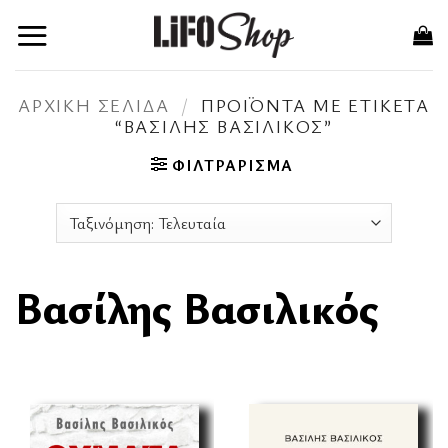
Μετάβαση
στο
περιεχόμενο
ΑΡΧΙΚΉ ΣΕΛΊΔΑ
/
ΠΡΟΪΌΝΤΑ ΜΕ ΕΤΙΚΈΤΑ
“ΒΑΣΊΛΗΣ ΒΑΣΙΛΙΚΌΣ”
ΦΙΛΤΡΆΡΙΣΜΑ
Βασίλης Βασιλικός