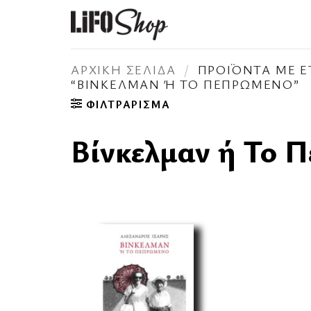
Μετάβαση
στο
περιεχόμενο
ΑΡΧΙΚΉ ΣΕΛΊΔΑ
/
ΠΡΟΪΌΝΤΑ ΜΕ Ε
“ΒΊΝΚΕΛΜΑΝ Ή ΤΟ ΠΕΠΡΩΜΈΝΟ”
ΦΙΛΤΡΆΡΙΣΜΑ
Βίνκελμαν ή Το 