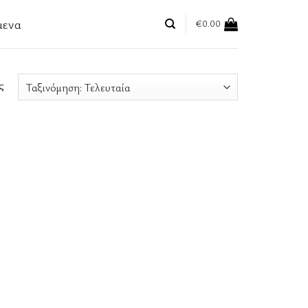
μενα
€
0.00
ς