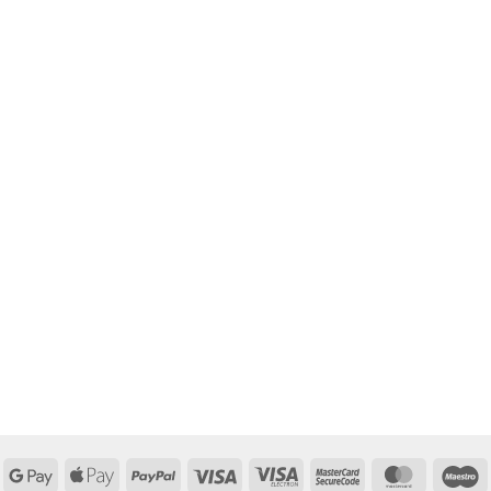
Google
Apple
PayPal
Visa
Visa
MasterCard
MasterCa
M