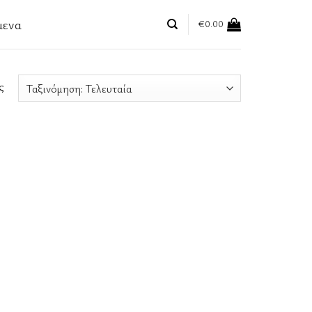
μενα
€
0.00
ς