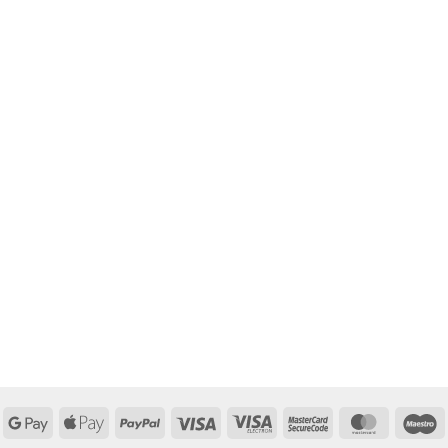
Google
Apple
PayPal
Visa
Visa
MasterCard
MasterCa
M
Pay
Pay
Electron
2