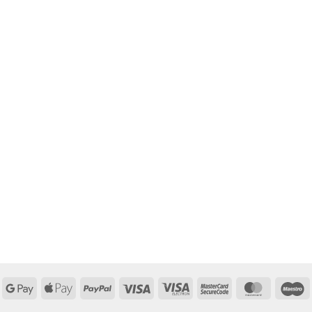
Google
Apple
PayPal
Visa
Visa
MasterCard
MasterCa
M
Pay
Pay
Electron
2