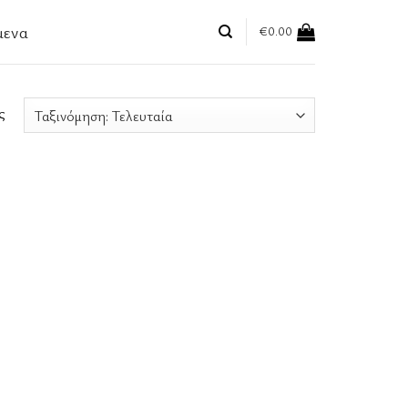
μενα
€
0.00
ς