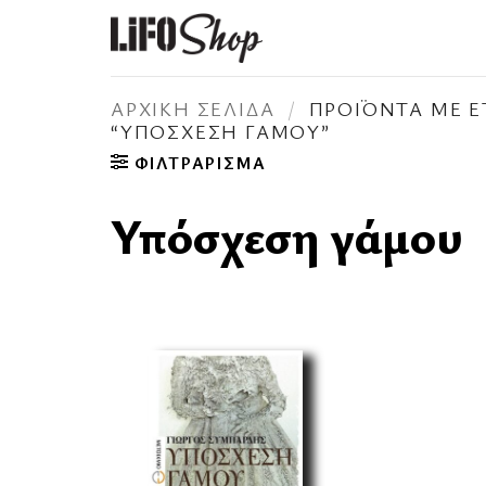
Μετάβαση
στο
περιεχόμενο
ΑΡΧΙΚΉ ΣΕΛΊΔΑ
/
ΠΡΟΪΌΝΤΑ ΜΕ Ε
“ΥΠΌΣΧΕΣΗ ΓΆΜΟΥ”
ΦΙΛΤΡΆΡΙΣΜΑ
Υπόσχεση γάμου