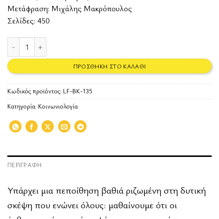
€25.50.
είναι:
Μετάφραση: Μιχάλης Μακρόπουλος
€22.95.
Σελίδες: 450
Ανθρωπότητα ποσότητα
ΠΡΟΣΘΉΚΗ ΣΤΟ ΚΑΛΆΘΙ
Κωδικός προϊόντος:
LF-BK-135
Κατηγορία:
Κοινωνιολογία
ΠΕΡΙΓΡΑΦΉ
Υπάρχει µια πεποίθηση βαθιά ριζωµένη στη δυτική
σκέψη που ενώνει όλους: µαθαίνουµε ότι οι