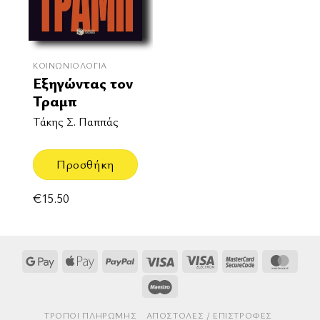
ΚΟΙΝΩΝΙΟΛΟΓΊΑ
Εξηγώντας τον
Τραμπ
Τάκης Σ. Παππάς
Προσθήκη
€
15.50
Google
Apple
PayPal
Visa
Visa
MasterCard
Mast
Pay
Pay
Electron
2
Maestro
ΤΡΌΠΟΙ ΠΛΗΡΩΜΉΣ
AΠΟΣΤΟΛΈΣ / ΕΠΙΣΤΡΟΦΈΣ