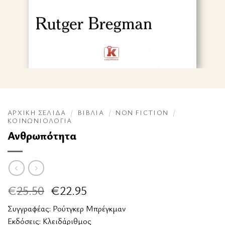
ΑΡΧΙΚΉ ΣΕΛΊΔΑ
/
ΒΙΒΛΊΑ
/
NON FICTION
/
ΚΟΙΝΩΝΙΟΛΟΓΊΑ
Ανθρωπότητα
Original
Η
€
25.50
€
22.95
price
τρέχουσα
Συγγραφέας:
Ρούτγκερ Μπρέγκμαν
was:
τιμή
Εκδόσεις:
Κλειδάριθμος