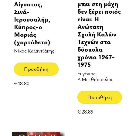
μπει στη μάχη
Αίγυπτος,
δεν ξέρει ποιός
Σινά-
είναι: Η
Ιερουσαλήμ,
Ανώτατη
Κύπρος-ο
Σχολή Καλών
Μοριάς
Τεχνών στα
(χαρτόδετο)
δύσκολα
Νίκος Καζαντζάκης
χρόνια 1967-
1975
Προσθήκη
Ευγένιος
Δ.Ματθιόπουλος
€
18.80
Προσθήκη
€
28.89