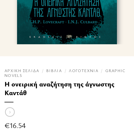
ΑΡΧΙΚΉ ΣΕΛΊΔΑ
/
ΒΙΒΛΊΑ
/
ΛΟΓΟΤΕΧΝΊΑ
/
GRAPHIC
NOVELS
Η ονειρική αναζήτηση της άγνωστης
Καντάθ
€
16.54