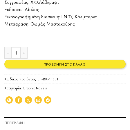
Συγγραφέας:
Χ.Φ.Λάβκραφτ
Εκδόσεις:
Αίολος
Εικονογραφημένη διασκευή: Ι.Ν.Τζ. Κάλμπαρντ
Μετάφραση: Θωμάς Μαστακούρης
Η ονειρική αναζήτηση της άγνωστης Καντάθ ποσότητα
ΠΡΟΣΘΉΚΗ ΣΤΟ ΚΑΛΆΘΙ
Κωδικός προϊόντος:
LF-BK-11631
Κατηγορία:
Graphic Novels
ΠΕΡΙΓΡΑΦΉ