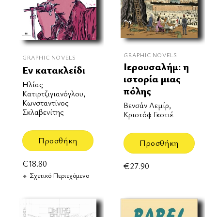
GRAPHIC NOVELS
GRAPHIC NOVELS
Ιερουσαλήμ: η
Εν κατακλείδι
ιστορία μιας
Ηλίας
πόλης
Κατιρτζιγιανόγλου,
Κωνσταντίνος
Βενσάν Λεμίρ,
Σκλαβενίτης
Κριστόφ Γκοτιέ
Προσθήκη
Προσθήκη
€
18.80
€
27.90
Σχετικό Περιεχόμενο