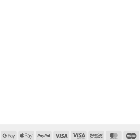
Google
Apple
PayPal
Visa
Visa
MasterCard
MasterCa
M