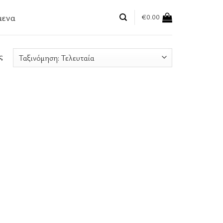
μενα
€
0.00
ς